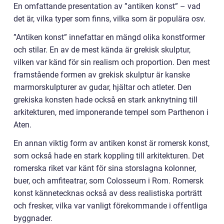
En omfattande presentation av ”antiken konst” – vad
det är, vilka typer som finns, vilka som är populära osv.
”Antiken konst” innefattar en mängd olika konstformer
och stilar. En av de mest kända är grekisk skulptur,
vilken var känd för sin realism och proportion. Den mest
framstående formen av grekisk skulptur är kanske
marmorskulpturer av gudar, hjältar och atleter. Den
grekiska konsten hade också en stark anknytning till
arkitekturen, med imponerande tempel som Parthenon i
Aten.
En annan viktig form av antiken konst är romersk konst,
som också hade en stark koppling till arkitekturen. Det
romerska riket var känt för sina storslagna kolonner,
buer, och amfiteatrar, som Colosseum i Rom. Romersk
konst kännetecknas också av dess realistiska porträtt
och fresker, vilka var vanligt förekommande i offentliga
byggnader.