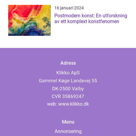
16 januari 2024
Postmodern konst: En utforskning
av ett komplext konstfenomen
Adress
web:
www.klikko.dk
Menu
Annonsering