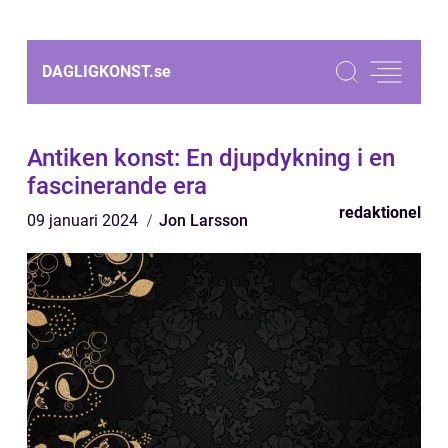
DAGLIGKONST.
se
Antiken konst: En djupdykning i en
fascinerande era
redaktionel
09 januari 2024
Jon Larsson