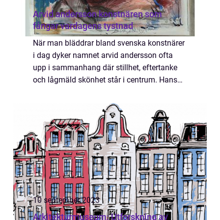
Arvid andersson konstnären som
fångar vardagens tystnad
När man bläddrar bland svenska konstnärer
i dag dyker namnet arvid andersson ofta
upp i sammanhang där stillhet, eftertanke
och lågmäld skönhet står i centrum. Hans
verk talar inte med starkast röst i rummet,
men de stannar kvar längst. Genom
återhål...
10 september 2023
Arkitekturmuseum: Utforskning av