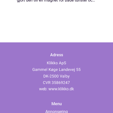
gjort den till en magnet för både turister och
arkitekturälskare. I denna artikel kommer vi
att ge en grundlig översikt över Barcelona
A...
Adress
web:
www.klikko.dk
Menu
Annonsering