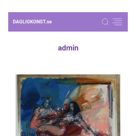
DAGLIGKONST.
se
admin
03 maj 2026