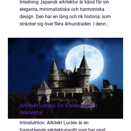
Inledning Japansk arkitektur är känd för sin
eleganta, minimalistiska och harmoniska
design. Den har en lång och rik historia, som
sträcker sig över flera århundraden. I denna
artikel kommer vi att utforska den
övergripande essensen av japansk arkite...
08 september 2023
Arkitekt Lucien: En Visionär inom
Arkitektur
Introduktion: Arkitekt Lucien är en
framstående arkitekturprofil som har gjort