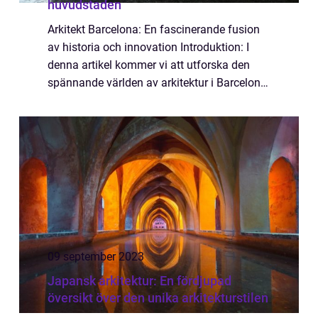
huvudstaden
Arkitekt Barcelona: En fascinerande fusion
av historia och innovation Introduktion: I
denna artikel kommer vi att utforska den
spännande världen av arkitektur i Barcelona.
Kataloniens huvudstad har länge varit känd
för sin unika arkitektoniska stil o...
09 september 2023
Japansk arkitektur: En fördjupad
översikt över den unika arkitekturstilen