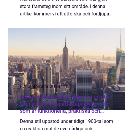
stora framsteg inom sitt område. I denna
artikel kommer vi att utforska och fördjupa
oss i det omfattande arbetet av Arkitekt
Lucien, från en övergripande översikt till en...
07 september 2023
Funktionalism i arkitekturen är en stil
som strävar efter att skapa byggnader
som är funktionella, praktiska och
effektiva
Denna stil uppstod under tidigt 1900-tal som
en reaktion mot de överdådiga och