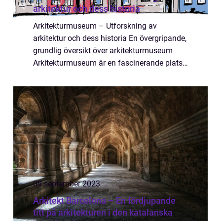
arkitektur och dess historia
Arkitekturmuseum – Utforskning av
arkitektur och dess historia En övergripande,
grundlig översikt över arkitekturmuseum
Arkitekturmuseum är en fascinerande plats
som lockar besökare från hela världen för
att utforska och lära sig om arkitektur ...
09 september 2023
Arkitekt Barcelona – En fördjupande
titt på arkitekturen i den katalanska