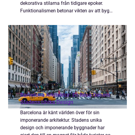
dekorativa stilarna från tidigare epoker.
Funktionalismen betonar vikten av att bygga
bostäder och andra byggnader som är
anpassade efter deras syfte och funktion,
snarare...
06 september 2023
Barcelona Arkitektur: En Resa Genom
Stadens Unika Design
Barcelona är känt världen över för sin
imponerande arkitektur. Stadens unika
design och imponerande byggnader har