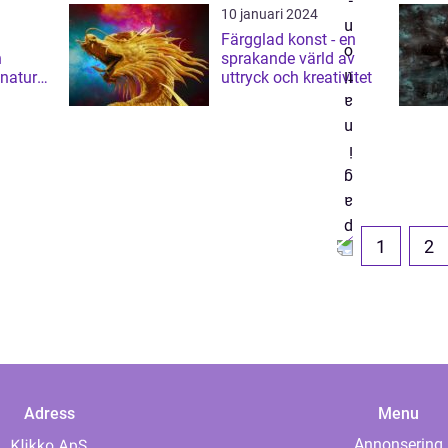
10 januari 2024
Färgglad konst - en
h
sprakande värld av
 natur
uttryck och kreativitet
1
2
Adress
Menu
Annonsering