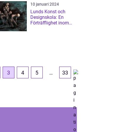
10 januari 2024
Lunds Konst och
Designskola: En
Förträfflighet inom
Kreativ Utbildning
3
4
5
…
33