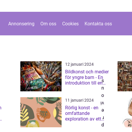
Annonsering
Om oss
Cookies
Kontakta oss
12 januari 2024
Bildkonst och medier
för yngre barn - En
introduktion till en
värld av kreativitet
och utforskande
11 januari 2024
n
Rörlig konst - en
omfattande
exploration av ett
ria och
dynamiskt
er
konstuttryck