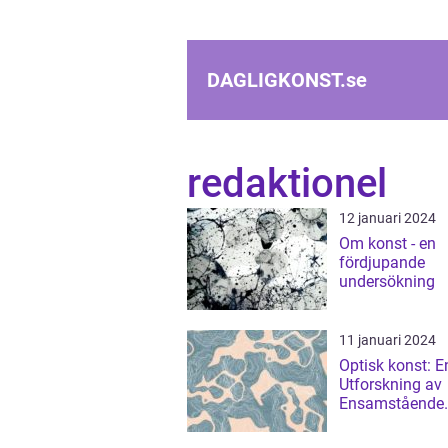
DAGLIGKONST.
se
redaktionel
12 januari 2024
Om konst - en
fördjupande
undersökning
11 januari 2024
Optisk konst: E
Utforskning av
Ensamstående
Tekniker, Histo
Populära Trend