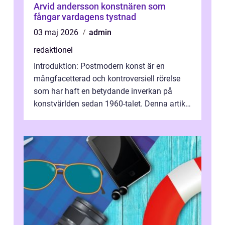
Arvid andersson konstnären som
fångar vardagens tystnad
03 maj 2026
admin
redaktionel
Introduktion: Postmodern konst är en
mångfacetterad och kontroversiell rörelse
som har haft en betydande inverkan på
konstvärlden sedan 1960-talet. Denna artikel
kommer att ge en grundlig översikt av ...