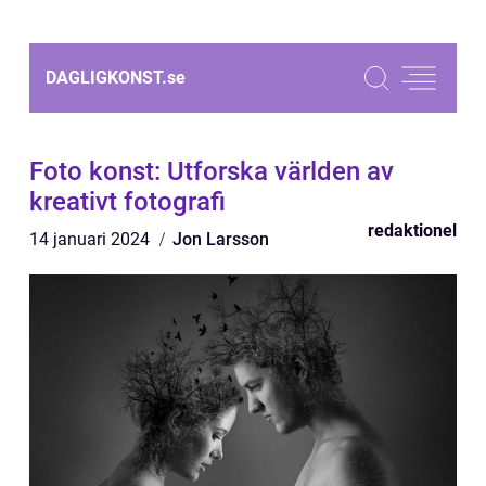
DAGLIGKONST.
se
Foto konst: Utforska världen av
kreativt fotografi
redaktionel
14 januari 2024
Jon Larsson