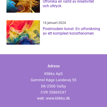
Utforska en värld av kreativitet
och uttryck
16 januari 2024
Postmodern konst: En utforskning
av ett komplext konstfenomen
Adress
web:
www.klikko.dk