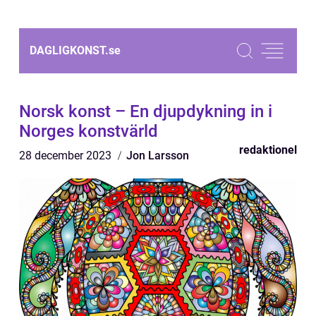
DAGLIGKONST.
se
Norsk konst – En djupdykning in i
Norges konstvärld
redaktionel
28 december 2023
Jon Larsson