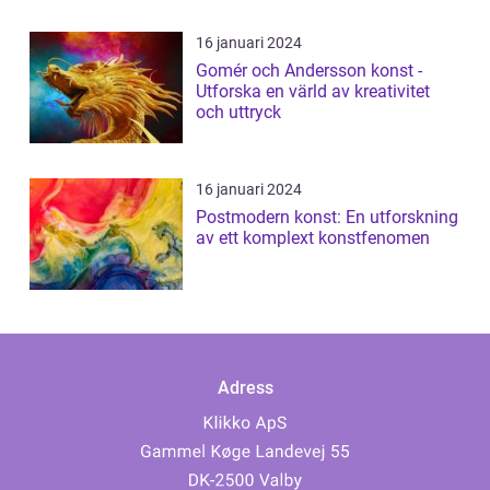
16 januari 2024
Gomér och Andersson konst -
Utforska en värld av kreativitet
och uttryck
16 januari 2024
Postmodern konst: En utforskning
av ett komplext konstfenomen
Adress