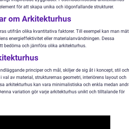
 element för att skapa unika och iögonfallande strukturer.
ar om Arkitekturhus
as utifrån olika kvantitativa faktorer. Till exempel kan man mä
dens energieffektivitet eller materialanvändningen. Dessa
att bedöma och jämföra olika arkitekturhus.
kitekturhus
undläggande principer och mål, skiljer de sig åt i koncept, stil oc
 i val av material, strukturernas geometri, interiörens layout och
sa arkitekturhus kan vara minimalistiska och enkla medan andr
nna variation gör varje arkitekturhus unikt och tilltalande för