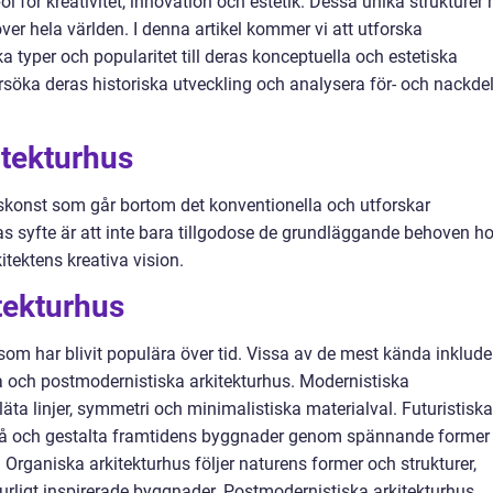
l för kreativitet, innovation och estetik. Dessa unika strukturer 
ver hela världen. I denna artikel kommer vi att utforska
ka typer och popularitet till deras konceptuella och estetiska
rsöka deras historiska utveckling och analysera för- och nackde
itekturhus
skonst som går bortom det konventionella och utforskar
as syfte är att inte bara tillgodose de grundläggande behoven h
itektens kreativa vision.
tekturhus
 som har blivit populära över tid. Vissa av de mest kända inklude
ka och postmodernistiska arkitekturhus. Modernistiska
äta linjer, symmetri och minimalistiska materialval. Futuristiska
utspå och gestalta framtidens byggnader genom spännande former
 Organiska arkitekturhus följer naturens former och strukturer,
turligt inspirerade byggnader. Postmodernistiska arkitekturhus