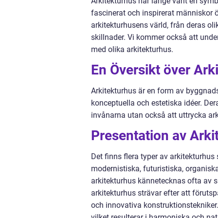
Arkitekturhus har länge varit en symbo
fascinerat och inspirerat människor ö
arkitekturhusens värld, från deras oli
skillnader. Vi kommer också att unde
med olika arkitekturhus.
En Översikt över Ark
Arkitekturhus är en form av byggnad
konceptuella och estetiska idéer. Der
invånarna utan också att uttrycka ark
Presentation av Arki
Det finns flera typer av arkitekturhus
modernistiska, futuristiska, organis
arkitekturhus kännetecknas ofta av sl
arkitekturhus strävar efter att för
och innovativa konstruktionstekniker.
vilket resulterar i harmoniska och na