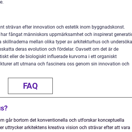
e.
ant strävan efter innovation och estetik inom byggnadskonst.
 har fångat människors uppmärksamhet och inspirerat generati
a skillnaderna mellan olika typer av arkitekturhus och undersök
pskatta deras evolution och fördelar. Oavsett om det är de
iskt eller de biologiskt influerade kurvorna i ett organiskt
trukturer att utmana och fascinera oss genom sin innovation och
FAQ
us?
om går bortom det konventionella och utforskar konceptuella
er uttrycker arkitektens kreativa vision och strävar efter att vara