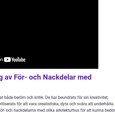
 av För- och Nackdelar med
t både beröm och kritik. De har beundrats för sin kreativitet,
iserats för att vara orealistiska, dyra och svåra att underhålla.
ka för- och nackdelarna med olika arkitekturhus för att kunna bed