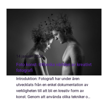
konst. Denna konstform har blivit en
plattform för kreativitet och självuttryck ...
14 januari 2024
Foto konst: Utforska världen av kreativt
fotografi
Introduktion: Fotografi har under åren
utvecklats från en enkel dokumentation av
verkligheten till att bli en kreativ form av
konst. Genom att använda olika tekniker och
uttrycksformer skapar fotografer numera