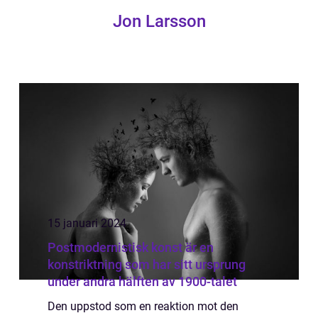
Jon Larsson
15 januari 2024
Postmodernistisk konst är en
konstriktning som har sitt ursprung
under andra hälften av 1900-talet
Den uppstod som en reaktion mot den