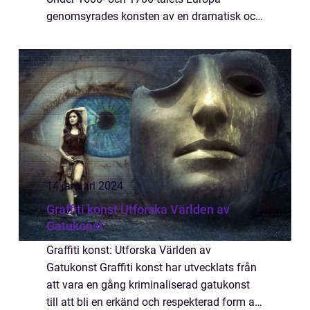
genomsyrades konsten av en dramatisk och
överdådig stil som kännetecknade barocken.
I denna artikel kommer vi att ta en grundlig...
14 januari 2024
Graffiti konst Utforska Världen av
Gatukonst
Graffiti konst: Utforska Världen av
Gatukonst Graffiti konst har utvecklats från
att vara en gång kriminaliserad gatukonst
till att bli en erkänd och respekterad form av