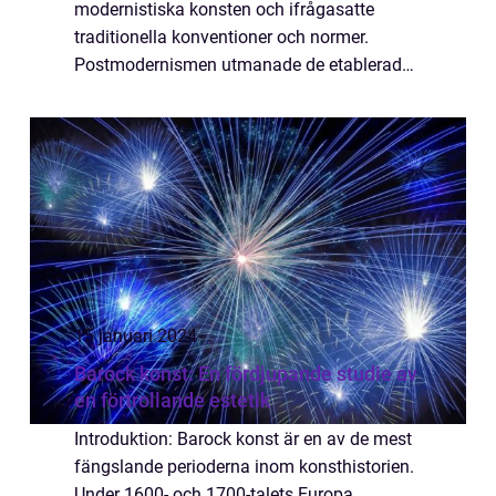
modernistiska konsten och ifrågasatte
traditionella konventioner och normer.
Postmodernismen utmanade de etablerade
definitionerna av konst och strävade efter
att bryta ner gränserna mellan konst och
vardagligt liv...
15 januari 2024
Barock konst: En fördjupande studie av
en förtrollande estetik
Introduktion: Barock konst är en av de mest
fängslande perioderna inom konsthistorien.
Under 1600- och 1700-talets Europa