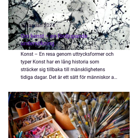
12 januari 2024
Om konst – en fördjupande
undersökning
Konst – En resa genom uttrycksformer och
typer Konst har en lång historia som
sträcker sig tillbaka till mänsklighetens
tidiga dagar. Det är ett sätt för människor att
uttrycka sina känslor, tankar och idéer på ett
unikt sätt. Konst kan vara må...