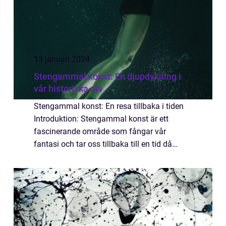
13 januari 2024
Stengammal konst: En djupdykning i
vår historiska arv
Stengammal konst: En resa tillbaka i tiden
Introduktion: Stengammal konst är ett
fascinerande område som fångar vår
fantasi och tar oss tillbaka till en tid då
människor uttryckte sig genom konst på sätt
som vi idag bara kan föreställa oss. I denna
a...