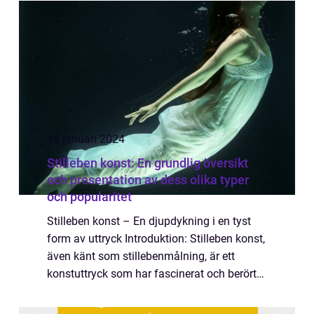
verk som väcker känslor, ifrågasätter no...
14 januari 2024
Stilleben konst: En grundlig översikt
och presentation av dess olika typer
och popularitet
Stilleben konst – En djupdykning i en tyst
form av uttryck Introduktion: Stilleben konst,
även känt som stillebenmålning, är ett
konstuttryck som har fascinerat och berört
människor i århundraden. Genom att fånga
stillheten och skönheten i vard...