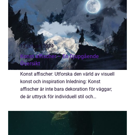
13 januari 2024
Konst affischer – En Djupgående
Översikt
Konst affischer: Utforska den värld av visuell
konst och inspiration Inledning: Konst
affischer är inte bara dekoration för väggar;
de är uttryck för individuell stil och
uttryckskraft. I denna artikel kommer vi att
utforska allt du behöver veta om k...