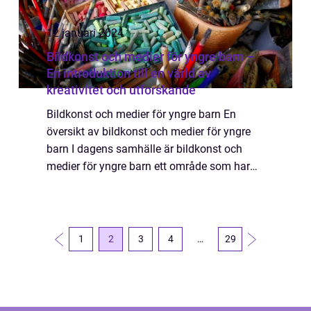
12 januari 2024
Bildkonst och medier för yngre barn –
En introduktion till en värld av
kreativitet och utforskande
Bildkonst och medier för yngre barn En
översikt av bildkonst och medier för yngre
barn I dagens samhälle är bildkonst och
medier för yngre barn ett område som har
fått en ökad uppmärksamhet. Det handlar
om att stimulera barns kreativitet och
utforska...
1
2
3
4
…
29