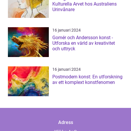
Kulturella Arvet hos Australiens
Urinvånare
16 januari 2024
Gomér och Andersson konst -
Utforska en värld av kreativitet
och uttryck
16 januari 2024
Postmodern konst: En utforskning
av ett komplext konstfenomen
Adress