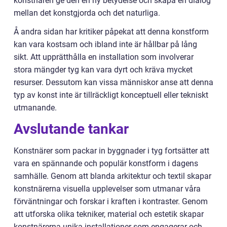
konstnären ge den en ny betydelse och skapa en dialog
mellan det konstgjorda och det naturliga.
Å andra sidan har kritiker påpekat att denna konstform
kan vara kostsam och ibland inte är hållbar på lång
sikt. Att upprätthålla en installation som involverar
stora mängder tyg kan vara dyrt och kräva mycket
resurser. Dessutom kan vissa människor anse att denna
typ av konst inte är tillräckligt konceptuell eller tekniskt
utmanande.
Avslutande tankar
Konstnärer som packar in byggnader i tyg fortsätter att
vara en spännande och populär konstform i dagens
samhälle. Genom att blanda arkitektur och textil skapar
konstnärerna visuella upplevelser som utmanar våra
förväntningar och forskar i kraften i kontraster. Genom
att utforska olika tekniker, material och estetik skapar
konstnärerna unika installationer som engagerar och