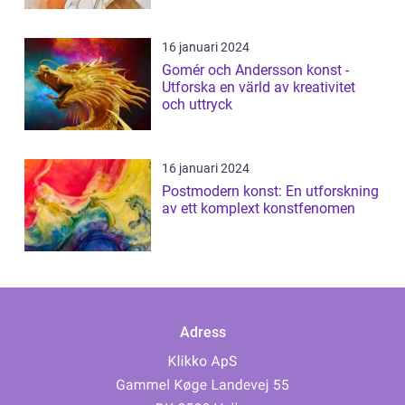
16 januari 2024
Gomér och Andersson konst -
Utforska en värld av kreativitet
och uttryck
16 januari 2024
Postmodern konst: En utforskning
av ett komplext konstfenomen
Adress