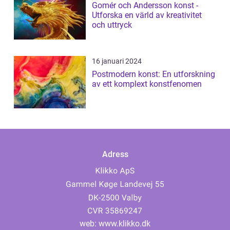
Gomér och Andersson konst -
Utforska en värld av kreativitet
och uttryck
16 januari 2024
Postmodern konst: En utforskning
av ett komplext konstfenomen
Adress
web:
www.klikko.dk