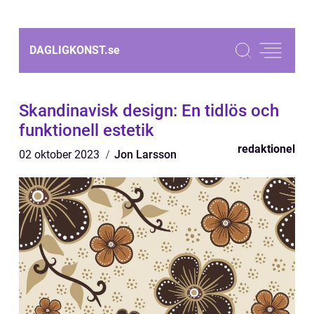
DAGLIGKONST.
se
Skandinavisk design: En tidlös och
funktionell estetik
redaktionel
02 oktober 2023
Jon Larsson