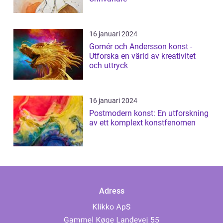
16 januari 2024
Gomér och Andersson konst -
Utforska en värld av kreativitet
och uttryck
16 januari 2024
Postmodern konst: En utforskning
av ett komplext konstfenomen
Adress