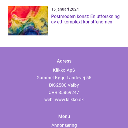
16 januari 2024
Postmodern konst: En utforskning
av ett komplext konstfenomen
Adress
web:
www.klikko.dk
Menu
Annonsering