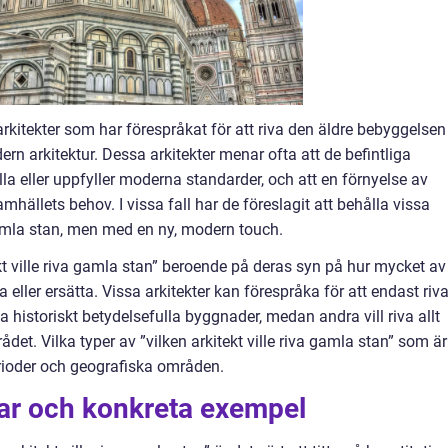
 arkitekter som har förespråkat för att riva den äldre bebyggelsen 
n arkitektur. Dessa arkitekter menar ofta att de befintliga
la eller uppfyller moderna standarder, och att en förnyelse av
hällets behov. I vissa fall har de föreslagit att behålla vissa
amla stan, men med en ny, modern touch.
ekt ville riva gamla stan” beroende på deras syn på hur mycket av
eller ersätta. Vissa arkitekter kan förespråka för att endast riv
 historiskt betydelsefulla byggnader, medan andra vill riva allt
det. Vilka typer av ”vilken arkitekt ville riva gamla stan” som är
erioder och geografiska områden.
gar och konkreta exempel