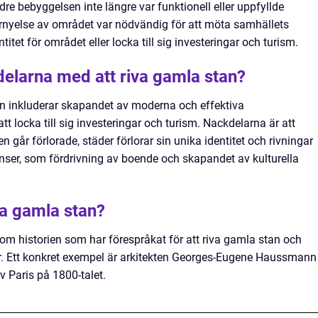
dre bebyggelsen inte längre var funktionell eller uppfyllde
rnyelse av området var nödvändig för att möta samhällets
itet för området eller locka till sig investeringar och turism.
delarna med att riva gamla stan?
an inkluderar skapandet av moderna och effektiva
t locka till sig investeringar och turism. Nackdelarna är att
n går förlorade, städer förlorar sin unika identitet och rivningar
ser, som fördrivning av boende och skapandet av kulturella
iva gamla stan?
enom historien som har förespråkat för att riva gamla stan och
r. Ett konkret exempel är arkitekten Georges-Eugene Haussmann
Paris på 1800-talet.