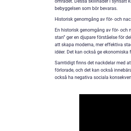
området. Dessa skillnader i synsätt 
bebyggelsen som bör bevaras.
Historisk genomgång av för- och nackd
En historisk genomgång av för- och na
stan” ger en djupare förståelse för d
att skapa moderna, mer effektiva stad
idéer. Det kan också ge ekonomiska för
Samtidigt finns det nackdelar med att
förlorade, och det kan också innebära
också ha negativa sociala konsekvens