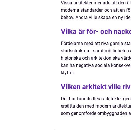
Vissa arkitekter menade att den äl
moderna standarder, och att en fö
behov. Andra ville skapa en ny ident
Vilka är för- och nack
Fördelarna med att riva gamla st
stadsstrukturer samt möjligheten at
historiska och arkitektoniska värde
kan ha negativa sociala konsekven
klyftor.
Vilken arkitekt ville r
Det har funnits flera arkitekter g
ersätta den med modern arkitektu
som genomförde ombyggnaden av 