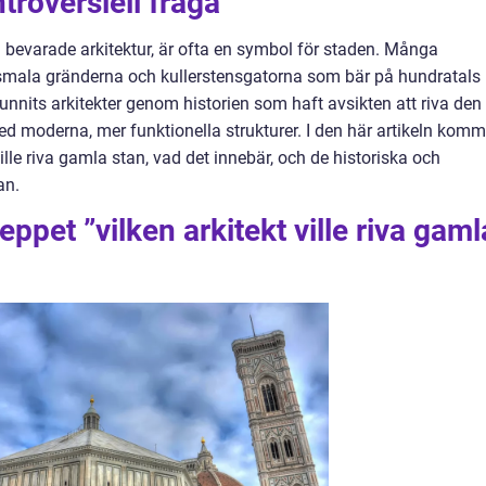
troversiell fråga
h bevarade arkitektur, är ofta en symbol för staden. Många
e smala gränderna och kullerstensgatorna som bär på hundratals
funnits arkitekter genom historien som haft avsikten att riva den
d moderna, mer funktionella strukturer. I den här artikeln komm
ille riva gamla stan, vad det innebär, och de historiska och
an.
ppet ”vilken arkitekt ville riva gaml