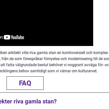
en arkitekt ville riva gamla stan en kontroversiell och komplex
v, från de som förespråkar förnyelse och modernisering till de s
ör att fatta välgrundade beslut behöver vi noggrant avväga för- o
vecklingens behov samtidigt som vi värnar om kulturarvet.
FAQ
tekter riva gamla stan?