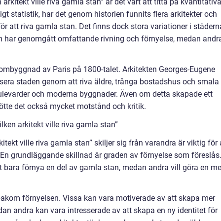
arkitekt ville riva gamla stan” är det värt att titta på kvantitativ
t statistik, har det genom historien funnits flera arkitekter och
r att riva gamla stan. Det finns dock stora variationer i städer
m har genomgått omfattande rivning och förnyelse, medan andr
ombyggnad av Paris på 1800-talet. Arkitekten Georges-Eugene
era staden genom att riva äldre, trånga bostadshus och smala
ulevarder och moderna byggnader. Även om detta skapade ett
tte det också mycket motstånd och kritik.
lken arkitekt ville riva gamla stan”
tekt ville riva gamla stan” skiljer sig från varandra är viktig för 
. En grundläggande skillnad är graden av förnyelse som föreslås
tt bara förnya en del av gamla stan, medan andra vill göra en me
 bakom förnyelsen. Vissa kan vara motiverade av att skapa mer
an andra kan vara intresserade av att skapa en ny identitet för