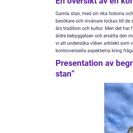
En översikt av en kon
Gamla stan, med sin rika historia oc
besökare och invånare lockas till d
års tradition och kultur. Men det har 
äldre bebyggelsen och ersätta den me
vi att undersöka vilken arkitekt som v
kontroversiella aspekterna kring fråg
Presentation av begre
stan”