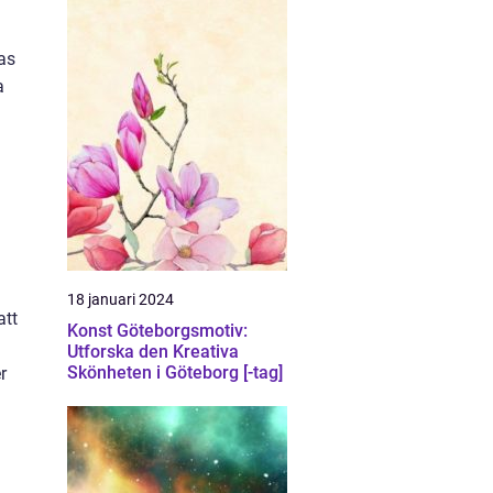
a
nas
a
18 januari 2024
att
Konst Göteborgsmotiv:
.
Utforska den Kreativa
Skönheten i Göteborg [-tag]
r