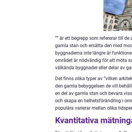
”” är ett begrepp som refererar till de
gamla stan och ersätta den med moder
byggnaderna inte längre är funktionel
området är nödvändig för att möta sam
välkända byggnader eller delar av g
Det finns olika typer av ”vilken arkit
den gamla bebyggelsen de vill behålla 
en del av gamla stan och bevara vissa
och skapa en helhetsförändring i områ
populära varierar mellan olika tidsp
Kvantitativa mätnin