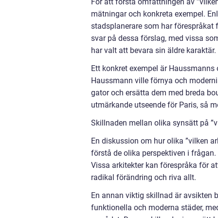
För att förstå omfattningen av ”vilken 
mätningar och konkreta exempel. Enlig
stadsplanerare som har förespråkat fö
svar på dessa förslag, med vissa so
har valt att bevara sin äldre karaktär.
Ett konkret exempel är Haussmanns 
Haussmann ville förnya och modernis
gator och ersätta dem med breda bo
utmärkande utseende för Paris, så mö
Skillnaden mellan olika synsätt på ”vi
En diskussion om hur olika ”vilken arki
förstå de olika perspektiven i frågan
Vissa arkitekter kan förespråka för a
radikal förändring och riva allt.
En annan viktig skillnad är avsikten
funktionella och moderna städer, med