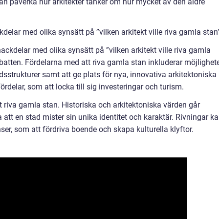
kan påverka hur arkitekter tänker om hur mycket av den äldre
elar med olika synsätt på ”vilken arkitekt ville riva gamla stan
ckdelar med olika synsätt på ”vilken arkitekt ville riva gamla
ebatten. Fördelarna med att riva gamla stan inkluderar möjlighet
sstrukturer samt att ge plats för nya, innovativa arkitektoniska
delar, som att locka till sig investeringar och turism.
 riva gamla stan. Historiska och arkitektoniska värden går
 att en stad mister sin unika identitet och karaktär. Rivningar k
er, som att fördriva boende och skapa kulturella klyftor.